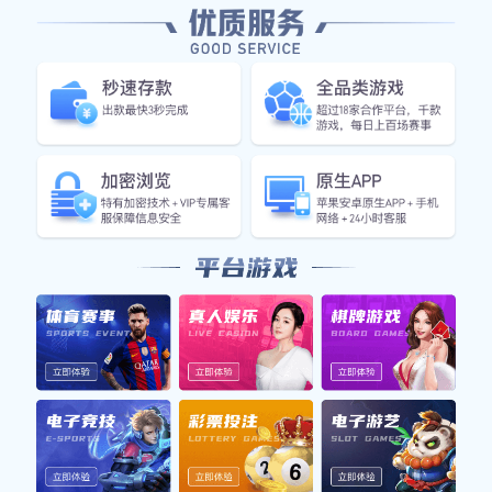
意甲联赛
19:45 开球
尤文图斯
AC米兰
VS
JUV
ACM
热门赛事资讯
更多资讯 >