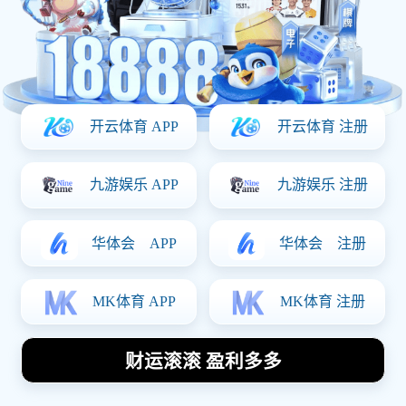
今日赛事 · 实时比分
查看全部赛程 >
LIVE 78'
英超联赛
阿森纳
切尔西
2 : 1
ARS
CHE
LIVE 45+2'
西甲联赛
皇家马德里
巴塞罗那
0 : 0
RMA
BAR
NBA常规赛
已结束
波士顿凯尔
洛杉矶湖人
112 : 108
LAL
BOS
特人