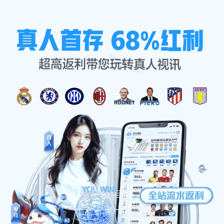
专注体育赛事数据整合与分析服务
登录 | 注册 | 帮助中心
XKTY
星空
首页
足球专区
篮球专区
NBA专区
世界杯
赛事分析
积分榜
关于我们
独家深度
2024赛季欧冠决赛前瞻：战术博
弈与冠军之争
XKTY星空数据团队深入解析豪门球队近期状态，为您
提供最权威的赛事预测与历史数据对比。
查看分析报告